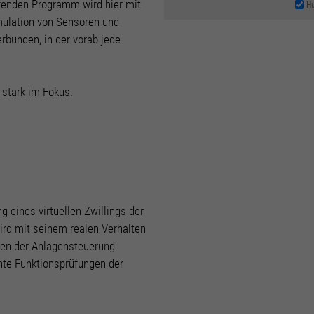
aufenden Programm wird hier mit
Hu
Datenschutzerklärung
Imp
mulation von Sensoren und
rbunden, in der vorab jede
 stark im Fokus.
ng eines virtuellen Zwillings der
ird mit seinem realen Verhalten
len der Anlagensteuerung
hte Funktionsprüfungen der