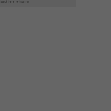
bspot immer entsperren
ressum