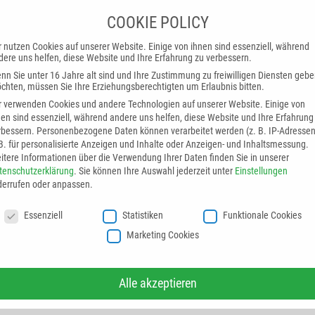
COOKIE POLICY
HMEN
LÖSUNGEN
PRODUKTE
SERVICE
BRANCHE
r nutzen Cookies auf unserer Website. Einige von ihnen sind essenziell, während
dere uns helfen, diese Website und Ihre Erfahrung zu verbessern.
nn Sie unter 16 Jahre alt sind und Ihre Zustimmung zu freiwilligen Diensten geb
chten, müssen Sie Ihre Erziehungsberechtigten um Erlaubnis bitten.
r verwenden Cookies und andere Technologien auf unserer Website. Einige von
Presse
Emaillieranlagen
Pulverbeschichtun
nen sind essenziell, während andere uns helfen, diese Website und Ihre Erfahrung
rbessern.
Personenbezogene Daten können verarbeitet werden (z. B. IP-Adressen
 B. für personalisierte Anzeigen und Inhalte oder Anzeigen- und Inhaltsmessung.
itere Informationen über die Verwendung Ihrer Daten finden Sie in unserer
tenschutzerklärung
.
Sie können Ihre Auswahl jederzeit unter
Einstellungen
derrufen oder anpassen.
OKIE POLICY
Essenziell
Statistiken
Funktionale Cookies
Marketing Cookies
Alle akzeptieren