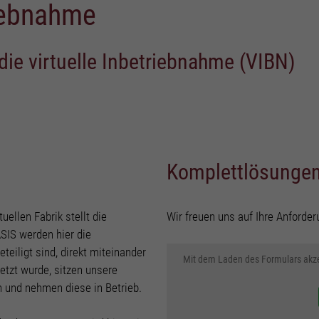
riebnahme
nzielle Cookies ermöglichen grundlegende Funktionen und sind für die einwandfreie Funktio
ite erforderlich.
Cookie-Informationen anzeigen
 die virtuelle Inbetriebnahme (VIBN)
tistiken (3)
istik Cookies erfassen Informationen anonym. Diese Informationen helfen uns zu verstehen, 
re Besucher unsere Website nutzen.
Cookie-Informationen anzeigen
ktionale Cookies (2)
Komplettlösungen
Tools von externen Anbietern wie z.B. Youtube möchten wir unseren Besuchern einen Mehrw
en.
tuellen Fabrik stellt die
Wir freuen uns auf Ihre Anforder
Cookie-Informationen anzeigen
ASIS werden hier die
keting Cookies (4)
teiligt sind, direkt miteinander
Mit dem Laden des Formulars akze
etzt wurde, sitzen unsere
eting-Cookies werden von Drittanbietern oder Publishern verwendet, um personalisierte
ung anzuzeigen. Sie tun dies, indem sie Besucher über Websites hinweg verfolgen.
n und nehmen diese in Betrieb.
Cookie-Informationen anzeigen