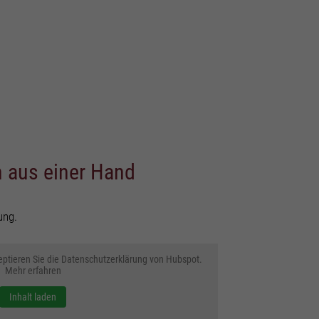
n der
Statistiken
wie
Funktionale Cookies
 aus einer Hand
ert
ung.
Marketing Cookies
ptieren Sie die Datenschutzerklärung von Hubspot.
Mehr erfahren
Inhalt laden