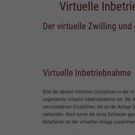
Virtuelle Inbet
Esse
Webs
Der virtuelle Zwilling und
Sta
Stat
unse
Fun
Virtuelle Inbetriebnahme
Mit 
biet
Eine der derzeit höchsten Disziplinen in der vir
sogenannte virtuelle Inbetriebnahme dar. Bei 
Mar
verschiedenen Disziplinen, die an der Anlage be
verbunden. Noch bevor die erste Schraube ges
Mark
Werb
Mitarbeiter an der virtuellen Anlage zusamme