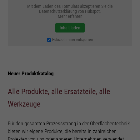
Mit dem Laden des Formulars akzeptieren Sie die
Cookie-Informationen anzeigen
Datenschutzerklärung von Hubspot.
Mehr erfahren
Mark
Marketing Cookies (4)
Inhalt laden
Marketing-Cookies werden von Drittanbietern oder Publishern verwendet, um
personalisierte Werbung anzuzeigen. Sie tun dies, indem sie Besucher über
Hubspot immer entsperren
Websites hinweg verfolgen.
Cookie-Informationen anzeigen
Datenschutzerklärung
Impressum
Neuer Produktkatalog
Alle Produkte, alle Ersatzteile, alle
Werkzeuge
Für den gesamten Prozessstrang in der Oberflächentechnik
bieten wir eigene Produkte, die bereits in zahlreichen
Projekten von uns oder anderen Unternehmen verwendet