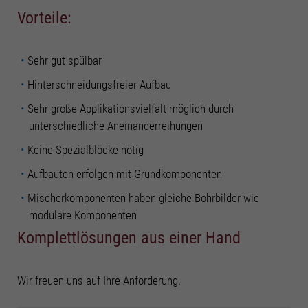
Informationen anzeigen lassen und so nur bestimmte Cookies
Vorteile:
auswählen.
Alle akzeptieren
Speichern
Sehr gut spülbar
Zurück
Hinterschneidungsfreier Aufbau
Datenschutzeinstellungen
Essenziell (2)
Sehr große Applikationsvielfalt möglich durch
unterschiedliche Aneinanderreihungen
Essenzielle Cookies ermöglichen grundlegende Funktionen und sind für die
einwandfreie Funktion der Website erforderlich.
Keine Spezialblöcke nötig
Cookie-Informationen anzeigen
Aufbauten erfolgen mit Grundkomponenten
Stati
Statistiken (3)
Mischerkomponenten haben gleiche Bohrbilder wie
Statistik Cookies erfassen Informationen anonym. Diese Informationen helfen
modulare Komponenten
uns zu verstehen, wie unsere Besucher unsere Website nutzen.
Komplettlösungen aus einer Hand
Cookie-Informationen anzeigen
Funk
Funktionale Cookies (2)
Wir freuen uns auf Ihre Anforderung.
Mit Tools von externen Anbietern wie z.B. Youtube möchten wir unseren
Besuchern einen Mehrwert bieten.