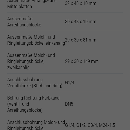
Außenmaße Anfangs- und
32 x 48 x 10 mm
Mittelplatten
Aussenmaße
30 x 48 x 10 mm
Anreihungsblöcke
Aussenmaße Molch- und
29 x 30 x 81 mm
Ringleitungsblöcke, einkanalig
Aussenmaße Molch- und
Ringleitungsblöcke,
29 x 30 x 149 mm
zweikanalig
Anschlussbohrung
G1/4
Ventilblöcke (Stich und Ring)
Bohrung Richtung Farbkanal
(Ventil- und
DN5
Anreihungsblöcke)
Anschlussbohrung Molch- und
G1/4, G1/2, G3/4, M24x1,5
Ringleitungsblöcke