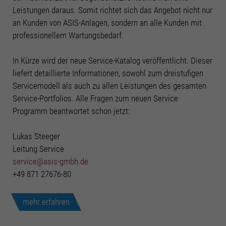
Informationen anzeigen lassen und so nur bestimmte Cookies
Leistungen daraus. Somit richtet sich das Angebot nicht nur
auswählen.
an Kunden von ASIS-Anlagen, sondern an alle Kunden mit
professionellem Wartungsbedarf.
Alle akzeptieren
Speichern
Zurück
In Kürze wird der neue Service-Katalog veröffentlicht. Dieser
Datenschutzeinstellungen
liefert detaillierte Informationen, sowohl zum dreistufigen
Essenziell (2)
Servicemodell als auch zu allen Leistungen des gesamten
Essenzielle Cookies ermöglichen grundlegende Funktionen und sind für die
Service-Portfolios. Alle Fragen zum neuen Service
einwandfreie Funktion der Website erforderlich.
Programm beantwortet schon jetzt:
Cookie-Informationen anzeigen
Stati
Statistiken (3)
Lukas Steeger
Leitung Service
Statistik Cookies erfassen Informationen anonym. Diese Informationen helfen
service@asis-gmbh.de
uns zu verstehen, wie unsere Besucher unsere Website nutzen.
+49 871 27676-80
Cookie-Informationen anzeigen
Funk
Funktionale Cookies (2)
mehr erfahren
Mit Tools von externen Anbietern wie z.B. Youtube möchten wir unseren
Besuchern einen Mehrwert bieten.