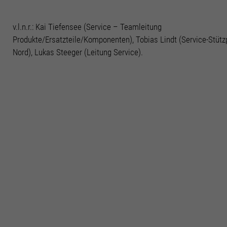
Cookie-Informationen anzeigen
v.l.n.r.: Kai Tiefensee (Service – Teamleitung
Mark
Marketing Cookies (4)
Produkte/Ersatzteile/Komponenten), Tobias Lindt (Service-Stütz
Marketing-Cookies werden von Drittanbietern oder Publishern verwendet, um
Nord), Lukas Steeger (Leitung Service).
personalisierte Werbung anzuzeigen. Sie tun dies, indem sie Besucher über
Websites hinweg verfolgen.
Cookie-Informationen anzeigen
Datenschutzerklärung
Impressum