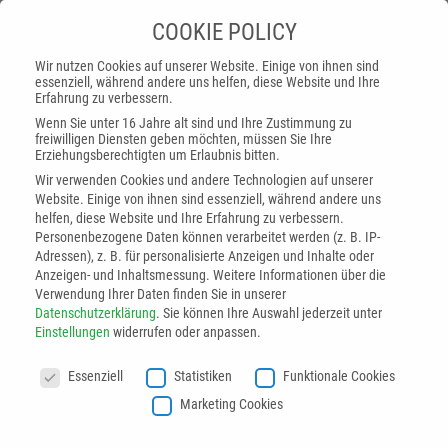
COOKIE POLICY
Wir nutzen Cookies auf unserer Website. Einige von ihnen sind
essenziell, während andere uns helfen, diese Website und Ihre
Erfahrung zu verbessern.
ASIS baut Service weiter aus
Wenn Sie unter 16 Jahre alt sind und Ihre Zustimmung zu
freiwilligen Diensten geben möchten, müssen Sie Ihre
Erziehungsberechtigten um Erlaubnis bitten.
Wir verwenden Cookies und andere Technologien auf unserer
Startseite
»
ASIS baut Service weiter aus
Website. Einige von ihnen sind essenziell, während andere uns
helfen, diese Website und Ihre Erfahrung zu verbessern.
Personenbezogene Daten können verarbeitet werden (z. B. IP-
Aufgrund steigender Nachfrage hat ASIS den Servicebereich
Adressen), z. B. für personalisierte Anzeigen und Inhalte oder
breiter aufgestellt. Viele Kunden schätzen den direkten
Anzeigen- und Inhaltsmessung.
Weitere Informationen über die
Draht zum Hersteller und das hohe technische Verständnis
Verwendung Ihrer Daten finden Sie in unserer
Datenschutzerklärung
.
Sie können Ihre Auswahl jederzeit unter
des Personals. So kann zielgerichtet und ohne lange
Einstellungen
widerrufen oder anpassen.
Umwege mit passenden Lösungen reagiert werden.
COOKIE POLICY
Essenziell
Statistiken
Funktionale Cookies
Technischer Support, Hilfe bei Anlagenstillständen,
Marketing Cookies
Anlagenwartungen oder -optimierungen sind klassische
Aufgabenstellungen. Weiterhin ist das Service-Team erster