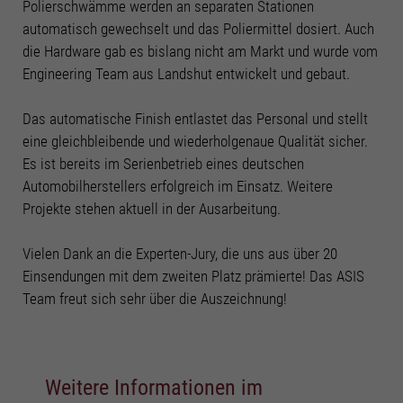
Polierschwämme werden an separaten Stationen
Cookie-Informationen anzeigen
automatisch gewechselt und das Poliermittel dosiert. Auch
die Hardware gab es bislang nicht am Markt und wurde vom
Mark
Marketing Cookies (4)
Engineering Team aus Landshut entwickelt und gebaut.
Marketing-Cookies werden von Drittanbietern oder Publishern verwendet, um
personalisierte Werbung anzuzeigen. Sie tun dies, indem sie Besucher über
Das automatische Finish entlastet das Personal und stellt
Websites hinweg verfolgen.
eine gleichbleibende und wiederholgenaue Qualität sicher.
Cookie-Informationen anzeigen
Es ist bereits im Serienbetrieb eines deutschen
Datenschutzerklärung
Impressum
Automobilherstellers erfolgreich im Einsatz. Weitere
Projekte stehen aktuell in der Ausarbeitung.
Vielen Dank an die Experten-Jury, die uns aus über 20
Einsendungen mit dem zweiten Platz prämierte! Das ASIS
Team freut sich sehr über die Auszeichnung!
Weitere Informationen im