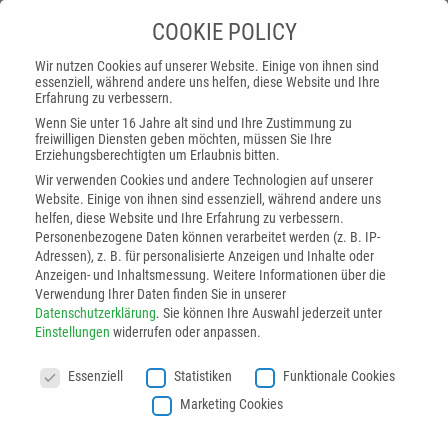
COOKIE POLICY
Wir nutzen Cookies auf unserer Website. Einige von ihnen sind
essenziell, während andere uns helfen, diese Website und Ihre
Erfahrung zu verbessern.
Silberner Award für
Wenn Sie unter 16 Jahre alt sind und Ihre Zustimmung zu
freiwilligen Diensten geben möchten, müssen Sie Ihre
innovative Technologien
Erziehungsberechtigten um Erlaubnis bitten.
Wir verwenden Cookies und andere Technologien auf unserer
Website. Einige von ihnen sind essenziell, während andere uns
helfen, diese Website und Ihre Erfahrung zu verbessern.
Startseite
»
Silberner Award für innovative
Personenbezogene Daten können verarbeitet werden (z. B. IP-
Technologien
Adressen), z. B. für personalisierte Anzeigen und Inhalte oder
Anzeigen- und Inhaltsmessung.
Weitere Informationen über die
Verwendung Ihrer Daten finden Sie in unserer
Der Oberflächentechnik-Preis »DIE OBERFLÄCHE« prämiert
Datenschutzerklärung
.
Sie können Ihre Auswahl jederzeit unter
die innovativsten Technologien und Anwendungen aus allen
Einstellungen
widerrufen oder anpassen.
Disziplinen der Oberflächentechnik und wurde im Rahmen
COOKIE POLICY
einer feierlichen Verleihung vom Fraunhofer Institut IPA am
Essenziell
Statistiken
Funktionale Cookies
21.06.2022 überreicht. Aus über 20 Bewerbern wurde die
Marketing Cookies
ASIS GmbH mit dem zweiten Platz geehrt.