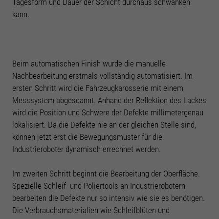
Tagesform und Dauer der Schicht durchaus schwanken
Informationen anzeigen lassen und so nur bestimmte Cookies
kann.
auswählen.
Alle akzeptieren
Speichern
Zurück
Beim automatischen Finish wurde die manuelle
Datenschutzeinstellungen
Essenziell (2)
Nachbearbeitung erstmals vollständig automatisiert. Im
ersten Schritt wird die Fahrzeugkarosserie mit einem
Essenzielle Cookies ermöglichen grundlegende Funktionen und sind für die
einwandfreie Funktion der Website erforderlich.
Messsystem abgescannt. Anhand der Reflektion des Lackes
Cookie-Informationen anzeigen
wird die Position und Schwere der Defekte millimetergenau
lokalisiert. Da die Defekte nie an der gleichen Stelle sind,
Stati
Statistiken (3)
können jetzt erst die Bewegungsmuster für die
Industrieroboter dynamisch errechnet werden.
Statistik Cookies erfassen Informationen anonym. Diese Informationen helfen
uns zu verstehen, wie unsere Besucher unsere Website nutzen.
Cookie-Informationen anzeigen
Im zweiten Schritt beginnt die Bearbeitung der Oberfläche.
Spezielle Schleif- und Poliertools an Industrierobotern
Funk
Funktionale Cookies (2)
bearbeiten die Defekte nur so intensiv wie sie es benötigen.
Mit Tools von externen Anbietern wie z.B. Youtube möchten wir unseren
Die Verbrauchsmaterialien wie Schleifblüten und
Besuchern einen Mehrwert bieten.