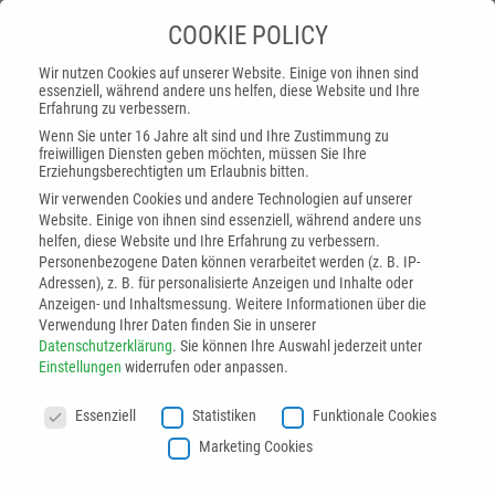
COOKIE POLICY
Wir nutzen Cookies auf unserer Website. Einige von ihnen sind
essenziell, während andere uns helfen, diese Website und Ihre
Erfahrung zu verbessern.
Automatischer
Wenn Sie unter 16 Jahre alt sind und Ihre Zustimmung zu
freiwilligen Diensten geben möchten, müssen Sie Ihre
Lochverschluss
Erziehungsberechtigten um Erlaubnis bitten.
Wir verwenden Cookies und andere Technologien auf unserer
Website. Einige von ihnen sind essenziell, während andere uns
helfen, diese Website und Ihre Erfahrung zu verbessern.
Startseite
»
Automatischer Lochverschluss
Personenbezogene Daten können verarbeitet werden (z. B. IP-
Adressen), z. B. für personalisierte Anzeigen und Inhalte oder
Im automobilen Beschichtungsprozess werden Öffnungen in
Anzeigen- und Inhaltsmessung.
Weitere Informationen über die
Verwendung Ihrer Daten finden Sie in unserer
der Fahrzeugkarosserie zum Korrosionsschutz
Datenschutzerklärung
.
Sie können Ihre Auswahl jederzeit unter
verschlossen. Bislang mussten dafür Gummistopfen von
Einstellungen
widerrufen oder anpassen.
Hand in jedes Loch gedrückt werden. Die neue Lösung sind
COOKIE POLICY
Klebepads, die mit einem speziellen Applikator auf die
Essenziell
Statistiken
Funktionale Cookies
Löcher geklebt werden. Um diese Technologie in die
Marketing Cookies
Serienproduktion eines bekannten Sportwagenherstellers zu