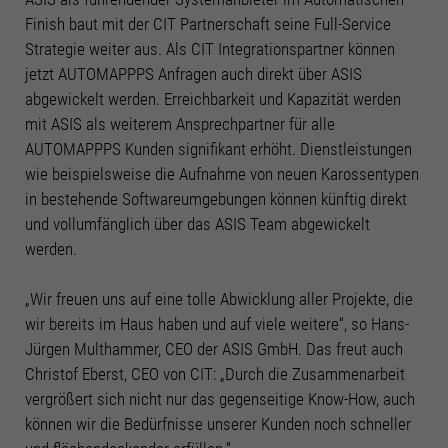
Informationen anzeigen lassen und so nur bestimmte Cookies
Finish baut mit der CIT Partnerschaft seine Full-Service
auswählen.
Strategie weiter aus. Als CIT Integrationspartner können
Alle akzeptieren
Speichern
jetzt AUTOMAPPPS Anfragen auch direkt über ASIS
abgewickelt werden. Erreichbarkeit und Kapazität werden
Zurück
mit ASIS als weiterem Ansprechpartner für alle
Datenschutzeinstellungen
AUTOMAPPPS Kunden signifikant erhöht. Dienstleistungen
Essenziell (2)
wie beispielsweise die Aufnahme von neuen Karossentypen
Essenzielle Cookies ermöglichen grundlegende Funktionen und sind für die
in bestehende Softwareumgebungen können künftig direkt
einwandfreie Funktion der Website erforderlich.
und vollumfänglich über das ASIS Team abgewickelt
Cookie-Informationen anzeigen
werden.
Stati
Statistiken (3)
„Wir freuen uns auf eine tolle Abwicklung aller Projekte, die
Statistik Cookies erfassen Informationen anonym. Diese Informationen helfen
uns zu verstehen, wie unsere Besucher unsere Website nutzen.
wir bereits im Haus haben und auf viele weitere“, so Hans-
Jürgen Multhammer, CEO der ASIS GmbH. Das freut auch
Cookie-Informationen anzeigen
Christof Eberst, CEO von CIT: „Durch die Zusammenarbeit
Funk
Funktionale Cookies (2)
vergrößert sich nicht nur das gegenseitige Know-How, auch
können wir die Bedürfnisse unserer Kunden noch schneller
Mit Tools von externen Anbietern wie z.B. Youtube möchten wir unseren
Besuchern einen Mehrwert bieten.