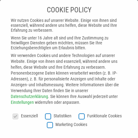
COOKIE POLICY
Wir nutzen Cookies auf unserer Website. Einige von ihnen sind
essenziell, während andere uns helfen, diese Website und Ihre
Erfahrung zu verbessern.
ASIS ist CIT Vertriebs- und
Wenn Sie unter 16 Jahre alt sind und Ihre Zustimmung zu
freiwilligen Diensten geben möchten, müssen Sie Ihre
Integrationspartner
Erziehungsberechtigten um Erlaubnis bitten.
Wir verwenden Cookies und andere Technologien auf unserer
Website. Einige von ihnen sind essenziell, während andere uns
helfen, diese Website und Ihre Erfahrung zu verbessern.
Startseite
»
ASIS ist CIT Vertriebs- und
Personenbezogene Daten können verarbeitet werden (z. B. IP-
Integrationspartner
Adressen), z. B. für personalisierte Anzeigen und Inhalte oder
Anzeigen- und Inhaltsmessung.
Weitere Informationen über die
Verwendung Ihrer Daten finden Sie in unserer
Die AUTOMAPPPS Software von CIT (Convergent
Datenschutzerklärung
.
Sie können Ihre Auswahl jederzeit unter
Information Technologies GmbH) programmiert Roboter
Einstellungen
widerrufen oder anpassen.
automatisch. Bei Anwendungen wie dem
Automatischen
COOKIE POLICY
Finish – der vollautomatischen Reparatur von Defekten auf
Essenziell
Statistiken
Funktionale Cookies
Klarlack oder E-Coat Oberflächen –
spielt AUTOMAPPPS all
Marketing Cookies
seine Vorteile aus. Da Position und Schwere der Defekte bei