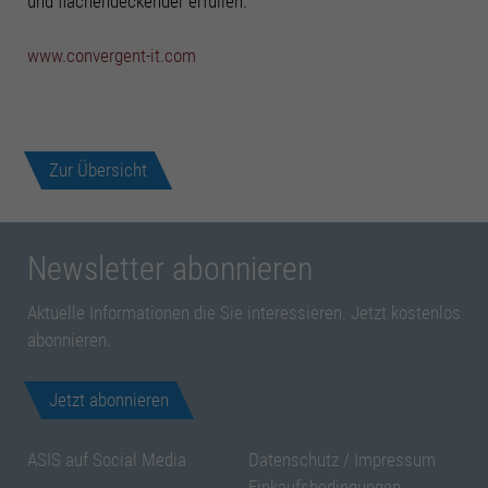
und flächendeckender erfüllen.“
Cookie-Informationen anzeigen
www.convergent-it.com
Mark
Marketing Cookies (4)
Marketing-Cookies werden von Drittanbietern oder Publishern verwendet, um
personalisierte Werbung anzuzeigen. Sie tun dies, indem sie Besucher über
Websites hinweg verfolgen.
Zur Übersicht
Cookie-Informationen anzeigen
Datenschutzerklärung
Impressum
Newsletter abonnieren
Aktuelle Informationen die Sie interessieren. Jetzt kostenlos
abonnieren.
Jetzt abonnieren
ASIS auf Social Media
Datenschutz
/
Impressum
Einkaufsbedingungen