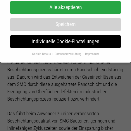
SMC-Formteilen
Alle akzeptieren
Robotergesteuerte
Speichern
Oberflächenfunktionalisierung und
Nachhärtung durch
Elektronenbehandlung
Individuelle Cookie-Einstellungen
Die robotergesteuerte Randschichtbehandlung defektfreier
Cookie-Details
Datenschutzerklärung
Impressum
Datenschutzeinstellungen
dreidimensionaler SMC-Bauteile vor dem industriellen
Beschichtungsprozess härtet deren Randschicht vollständig
Wenn Sie unter 16 Jahre alt sind und Ihre Zustimmung zu freiwilligen
Diensten geben möchten, müssen Sie Ihre Erziehungsberechtigten um
aus. Dadurch wird das Entweichen der Gaseinschlüsse aus
Erlaubnis bitten.
dem SMC durch diese ausgehärtete Randschicht und die
Wir verwenden Cookies und andere Technologien auf unserer Website.
Erzeugung von Oberflächendefekten im industriellen
Einige von ihnen sind essenziell, während andere uns helfen, diese
Website und Ihre Erfahrung zu verbessern.
Personenbezogene Daten
Beschichtungsprozess reduziert bzw. verhindert.
können verarbeitet werden (z. B. IP-Adressen), z. B. für personalisierte
Anzeigen und Inhalte oder Anzeigen- und Inhaltsmessung.
Weitere
Das führt beim Anwender zu einer verbesserten
Informationen über die Verwendung Ihrer Daten finden Sie in unserer
Beschichtungsqualität von SMC Bauteilen, geringen und
Datenschutzerklärung
.
Hier finden Sie eine Übersicht über alle verwendeten Cookies. Sie können
inlinefähigen Zykluszeiten sowie der Einsparung bisher
Ihre Einwilligung zu ganzen Kategorien geben oder sich weitere