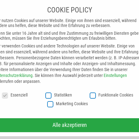
COOKIE POLICY
HMEN
LÖSUNGEN
PRODUKTE
SERVICE
BRANCHE
r nutzen Cookies auf unserer Website. Einige von ihnen sind essenziell, während
dere uns helfen, diese Website und Ihre Erfahrung zu verbessern.
nn Sie unter 16 Jahre alt sind und Ihre Zustimmung zu freiwilligen Diensten geb
chten, müssen Sie Ihre Erziehungsberechtigten um Erlaubnis bitten.
r verwenden Cookies und andere Technologien auf unserer Website. Einige von
Presse
Emaillieranlagen
Pulverbeschichtun
nen sind essenziell, während andere uns helfen, diese Website und Ihre Erfahrung
rbessern.
Personenbezogene Daten können verarbeitet werden (z. B. IP-Adressen
 B. für personalisierte Anzeigen und Inhalte oder Anzeigen- und Inhaltsmessung.
itere Informationen über die Verwendung Ihrer Daten finden Sie in unserer
tenschutzerklärung
.
Sie können Ihre Auswahl jederzeit unter
Einstellungen
derrufen oder anpassen.
OKIE POLICY
Essenziell
Statistiken
Funktionale Cookies
Marketing Cookies
Alle akzeptieren