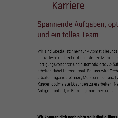
Karriere
Esse
Webs
Spannende Aufgaben, opt
Sta
und ein tolles Team
Stat
unse
Wir sind Spezialist:innen für Automatisierun
innovativen und technikbegeisterten Mitarbei
Fun
Fertigungsverfahren und automatisierte Abläuf
Mit 
arbeiten dabei international. Bei uns wird Tech
biet
arbeiten Ingenieure:innen, Meister:innen und
Kunden optimalste Lösungen zu erarbeiten. N
Anlage montiert, in Betrieb genommen und an
Mar
Mark
Werb
Wir konnten dich noch nicht vollständig übe