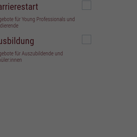
arrierestart
n der
ebote für Young Professionals und
udierende
Statistiken
usbildung
wie
gebote für Auszubildende und
üler:innen
Funktionale Cookies
ert
Marketing Cookies