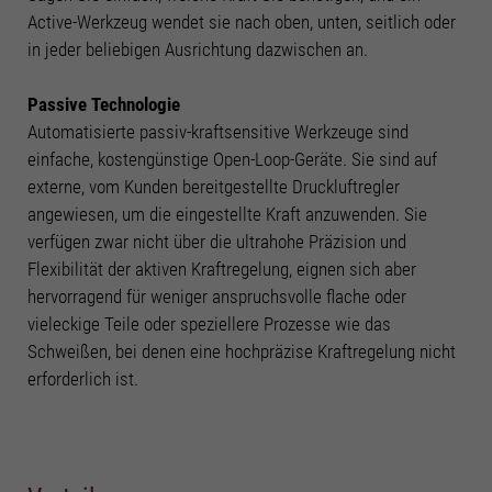
Active-Werkzeug wendet sie nach oben, unten, seitlich oder
Cookie-Informationen anzeigen
in jeder beliebigen Ausrichtung dazwischen an.
Mark
Marketing Cookies (4)
Passive Technologie
Marketing-Cookies werden von Drittanbietern oder Publishern verwendet, um
personalisierte Werbung anzuzeigen. Sie tun dies, indem sie Besucher über
Automatisierte passiv-kraftsensitive Werkzeuge sind
Websites hinweg verfolgen.
einfache, kostengünstige Open-Loop-Geräte. Sie sind auf
Cookie-Informationen anzeigen
externe, vom Kunden bereitgestellte Druckluftregler
Datenschutzerklärung
Impressum
angewiesen, um die eingestellte Kraft anzuwenden. Sie
verfügen zwar nicht über die ultrahohe Präzision und
Flexibilität der aktiven Kraftregelung, eignen sich aber
hervorragend für weniger anspruchsvolle flache oder
vieleckige Teile oder speziellere Prozesse wie das
Schweißen, bei denen eine hochpräzise Kraftregelung nicht
erforderlich ist.