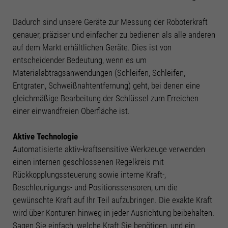
Informationen anzeigen lassen und so nur bestimmte Cookies
auswählen.
Dadurch sind unsere Geräte zur Messung der Roboterkraft
genauer, präziser und einfacher zu bedienen als alle anderen
Alle akzeptieren
Speichern
auf dem Markt erhältlichen Geräte. Dies ist von
Zurück
entscheidender Bedeutung, wenn es um
Datenschutzeinstellungen
Materialabtragsanwendungen (Schleifen, Schleifen,
Essenziell (2)
Entgraten, Schweißnahtentfernung) geht, bei denen eine
Essenzielle Cookies ermöglichen grundlegende Funktionen und sind für die
gleichmäßige Bearbeitung der Schlüssel zum Erreichen
einwandfreie Funktion der Website erforderlich.
einer einwandfreien Oberfläche ist.
Cookie-Informationen anzeigen
Stati
Statistiken (3)
Aktive Technologie
Automatisierte aktiv-kraftsensitive Werkzeuge verwenden
Statistik Cookies erfassen Informationen anonym. Diese Informationen helfen
einen internen geschlossenen Regelkreis mit
uns zu verstehen, wie unsere Besucher unsere Website nutzen.
Rückkopplungssteuerung sowie interne Kraft-,
Cookie-Informationen anzeigen
Beschleunigungs- und Positionssensoren, um die
Funk
Funktionale Cookies (2)
gewünschte Kraft auf Ihr Teil aufzubringen. Die exakte Kraft
wird über Konturen hinweg in jeder Ausrichtung beibehalten.
Mit Tools von externen Anbietern wie z.B. Youtube möchten wir unseren
Sagen Sie einfach, welche Kraft Sie benötigen, und ein
Besuchern einen Mehrwert bieten.