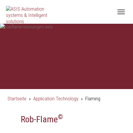
Startseite
»
Application Technology
»
Flaming
©
Rob-Flame