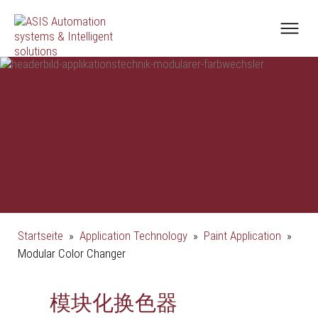
Startseite
»
Application Technology
»
Paint Application
»
Modular Color Changer
模块化换色器