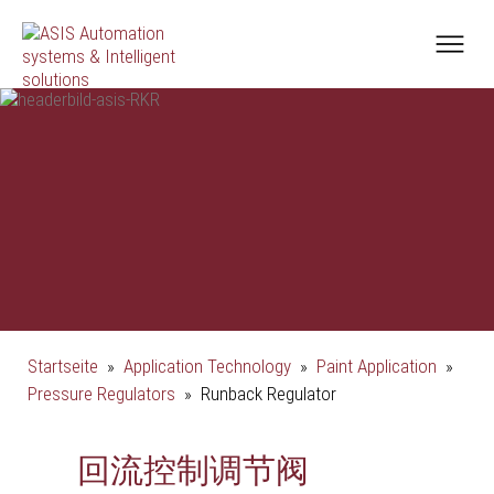
Startseite
»
Application Technology
»
Paint Application
»
Pressure Regulators
»
Runback Regulator
回流控制调节阀