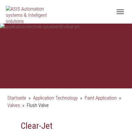
Startseite
»
Application Technology
»
Paint Application
»
Valves
»
Flush Valve
Clear-Jet