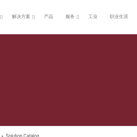
解决方案
产品
服务
工业
职业生涯
使命、愿景与战略
搪瓷厂
ASIS DNA：我
自动粉末喷涂
»
Solution Catalog