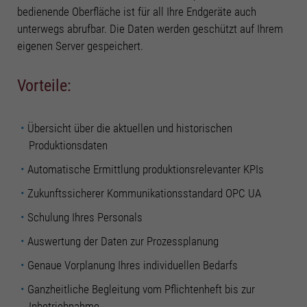
Informationen anzeigen lassen und so nur bestimmte Cookies
bedienende Oberfläche ist für all Ihre Endgeräte auch
auswählen.
unterwegs abrufbar. Die Daten werden geschützt auf Ihrem
eigenen Server gespeichert.
Alle akzeptieren
Speichern
Zurück
Vorteile:
Datenschutzeinstellungen
Essenziell (2)
Essenzielle Cookies ermöglichen grundlegende Funktionen und sind für die
Übersicht über die aktuellen und historischen
einwandfreie Funktion der Website erforderlich.
Produktionsdaten
Cookie-Informationen anzeigen
Automatische Ermittlung produktionsrelevanter KPIs
Stati
Statistiken (3)
Zukunftssicherer Kommunikationsstandard OPC UA
Statistik Cookies erfassen Informationen anonym. Diese Informationen helfen
Schulung Ihres Personals
uns zu verstehen, wie unsere Besucher unsere Website nutzen.
Cookie-Informationen anzeigen
Auswertung der Daten zur Prozessplanung
Funk
Genaue Vorplanung Ihres individuellen Bedarfs
Funktionale Cookies (2)
Ganzheitliche Begleitung vom Pflichtenheft bis zur
Mit Tools von externen Anbietern wie z.B. Youtube möchten wir unseren
Besuchern einen Mehrwert bieten.
Inbetriebnahme