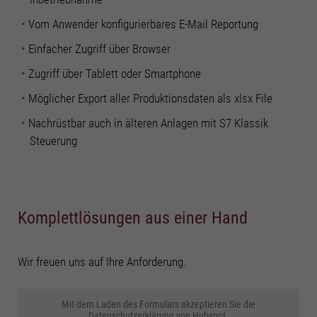
Cookie-Informationen anzeigen
Vom Anwender konfigurierbares E-Mail Reportung
Mark
Marketing Cookies (4)
Einfacher Zugriff über Browser
Marketing-Cookies werden von Drittanbietern oder Publishern verwendet, um
Zugriff über Tablett oder Smartphone
personalisierte Werbung anzuzeigen. Sie tun dies, indem sie Besucher über
Websites hinweg verfolgen.
Möglicher Export aller Produktionsdaten als xlsx File
Cookie-Informationen anzeigen
Nachrüstbar auch in älteren Anlagen mit S7 Klassik
Datenschutzerklärung
Impressum
Steuerung
Komplettlösungen aus einer Hand
Wir freuen uns auf Ihre Anforderung.
Mit dem Laden des Formulars akzeptieren Sie die
Datenschutzerklärung von Hubspot.